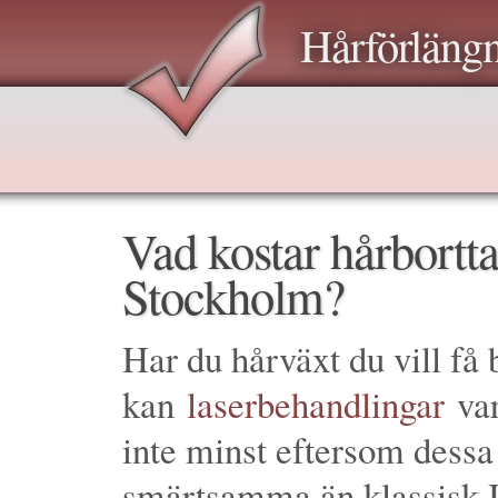
Hårförläng
Vad kostar hårbortt
Stockholm?
Har du hårväxt du vill få
kan
laserbehandlingar
var
inte minst eftersom dessa
smärtsamma än klassisk I